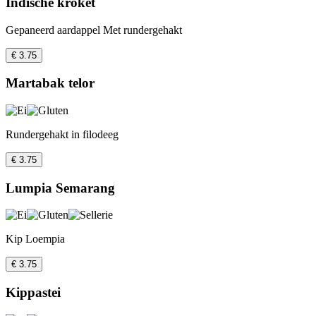
Indische kroket
Gepaneerd aardappel Met rundergehakt
€ 3.75
Martabak telor
Rundergehakt in filodeeg
€ 3.75
Lumpia Semarang
Kip Loempia
€ 3.75
Kippastei