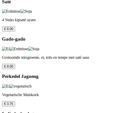
Saté
4 Stuks kipsaté ayam
€ 9.00
Gado-gado
Gestoomde mixgroente, ei, tofu en tempe met saté saus
€ 9.00
Perkedel Jagoeng
Vegetarische Maïskoek
€ 3.75