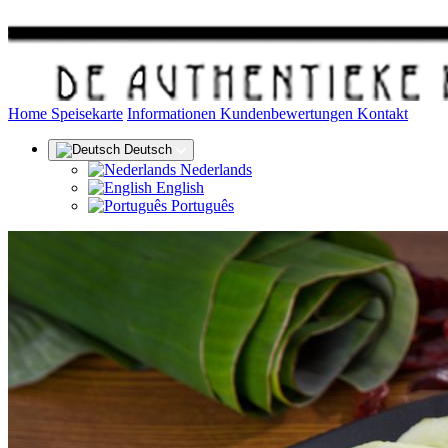
(aktuell)
Home
Speisekarte
Informationen
Kundenbewertungen
Kontakt
Deutsch
Nederlands
English
Português