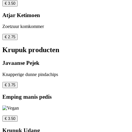
€ 3.50
Atjar Ketimoen
Zoetzuur komkommer
€ 2.75
Krupuk producten
Javaanse Pejek
Knapperige dunne pindachips
€ 3.75
Emping manis pedis
€ 3.50
Krupuk Udang